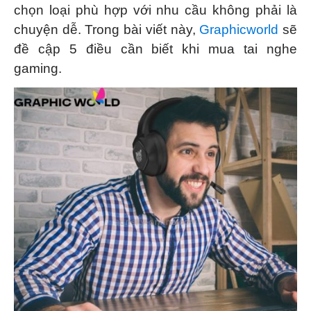
chọn loại phù hợp với nhu cầu không phải là
chuyện dễ. Trong bài viết này,
Graphicworld
sẽ
đề cập 5 điều cần biết khi mua tai nghe
gaming.