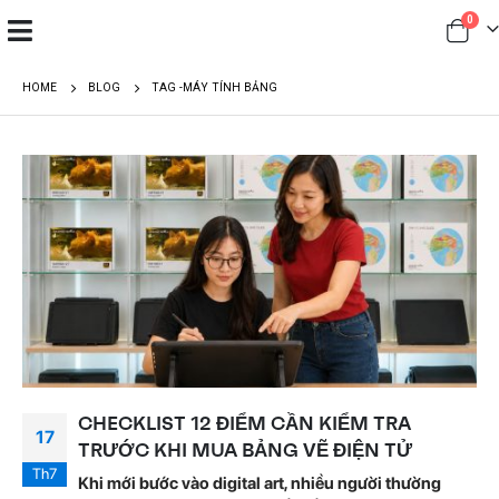
0
HOME
BLOG
TAG -
MÁY TÍNH BẢNG
CHECKLIST 12 ĐIỂM CẦN KIỂM TRA
17
TRƯỚC KHI MUA BẢNG VẼ ĐIỆN TỬ
Th7
Khi mới bước vào digital art, nhiều người thường