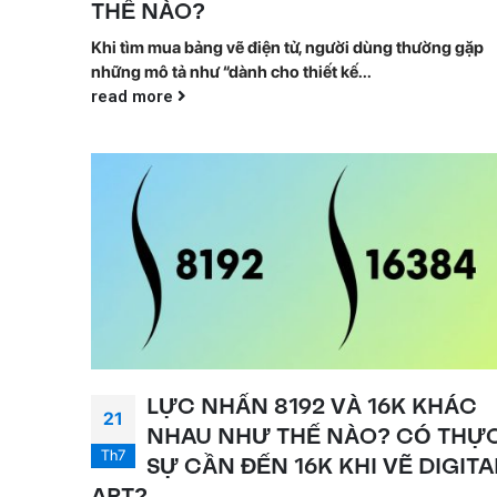
THẾ NÀO?
Khi tìm mua bảng vẽ điện tử, người dùng thường gặp
những mô tả như “dành cho thiết kế...
read more
LỰC NHẤN 8192 VÀ 16K KHÁC
21
NHAU NHƯ THẾ NÀO? CÓ THỰ
Th7
SỰ CẦN ĐẾN 16K KHI VẼ DIGITA
ART?