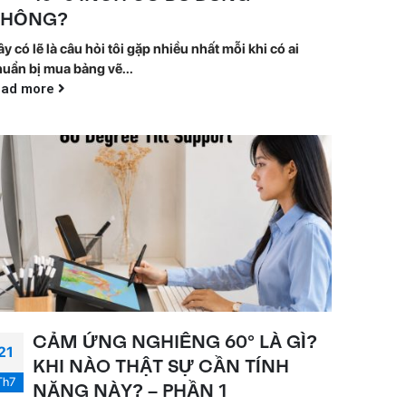
KHÔNG?
y có lẽ là câu hỏi tôi gặp nhiều nhất mỗi khi có ai
uẩn bị mua bảng vẽ...
ead more
CẢM ỨNG NGHIÊNG 60° LÀ GÌ?
21
KHI NÀO THẬT SỰ CẦN TÍNH
Th7
NĂNG NÀY? – PHẦN 1