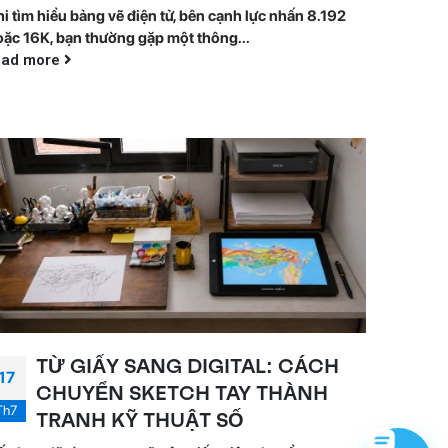
i tìm hiểu bảng vẽ điện tử, bên cạnh lực nhấn 8.192
oặc 16K, bạn thường gặp một thông...
ead more
TỪ GIẤY SANG DIGITAL: CÁCH
17
CHUYỂN SKETCH TAY THÀNH
Th7
TRANH KỸ THUẬT SỐ