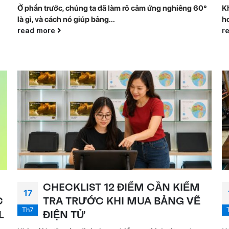
Ở phần trước, chúng ta đã làm rõ cảm ứng nghiêng 60°
Kh
là gì, và cách nó giúp bảng...
h
read more
r
CHECKLIST 12 ĐIỂM CẦN KIỂM
17
C
TRA TRƯỚC KHI MUA BẢNG VẼ
Th7
L
ĐIỆN TỬ