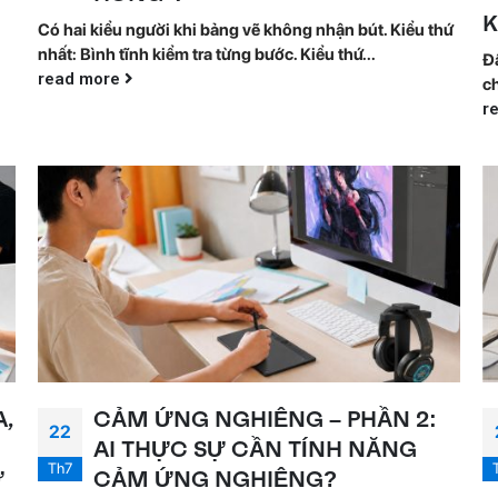
Có hai kiểu người khi bảng vẽ không nhận bút. Kiểu thứ
nhất: Bình tĩnh kiểm tra từng bước. Kiểu thứ...
Đâ
read more
ch
r
A,
CẢM ỨNG NGHIÊNG – PHẦN 2:
22
AI THỰC SỰ CẦN TÍNH NĂNG
Th7
Ư
CẢM ỨNG NGHIÊNG?