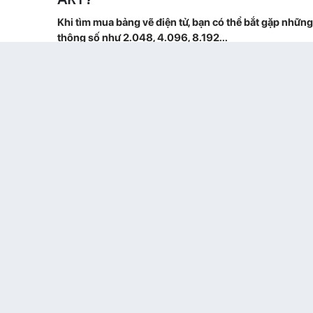
Khi tìm mua bảng vẽ điện tử, bạn có thể bắt gặp những
thông số như 2.048, 4.096, 8.192...
read more
HỌC VẼ DIGITAL ART CẦN
09
NHỮNG GÌ?
Th7
Sau một vài bài viết về bảng vẽ điện tử, có thể
bạn đã bắt đầu hình dung rõ...