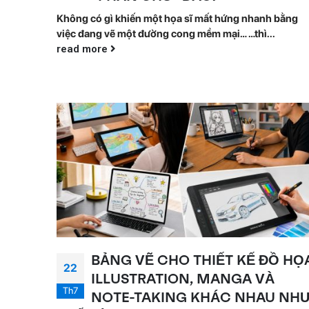
Không có gì khiến một họa sĩ mất hứng nhanh bằng
việc đang vẽ một đường cong mềm mại… …thì...
read more
BẢNG VẼ CHO THIẾT KẾ ĐỒ HỌ
22
ILLUSTRATION, MANGA VÀ
Th7
NOTE-TAKING KHÁC NHAU NH