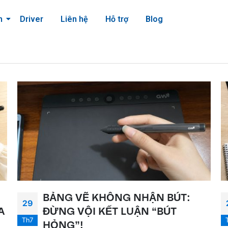
m
Driver
Liên hệ
Hỗ trợ
Blog
BẢNG VẼ KHÔNG NHẬN BÚT:
29
A
ĐỪNG VỘI KẾT LUẬN “BÚT
Th7
HỎNG”!