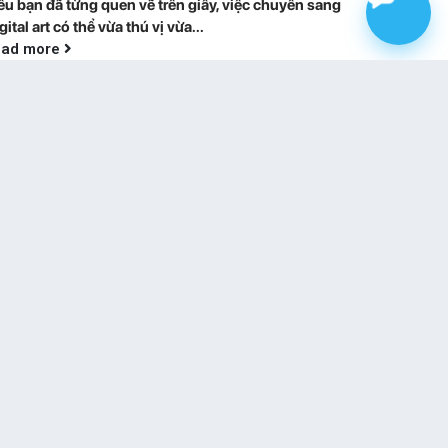
u bạn đã từng quen vẽ trên giấy, việc chuyển sang
gital art có thể vừa thú vị vừa...
ead more
5 TIÊU CHÍ CHỌN BẢNG VẼ ĐIỆN
09
TỬ ĐẦU TIÊN CHO NGƯỜI MỚI
Th7
Sau khi đã tìm hiểu bảng vẽ có màn hình và
ông màn hình, câu hỏi tiếp theo thường...