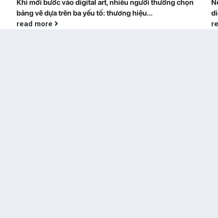
Khi mới bước vào digital art, nhiều người thường chọn
Nế
bảng vẽ dựa trên ba yếu tố: thương hiệu...
di
read more
r
BẢNG VẼ KHÔNG MÀN HÌNH CÓ
09
KHÓ DÙNG KHÔNG? CÁCH LÀM
Th7
QUEN TRONG 7 NGÀY ĐẦU
kh
Nếu bạn vừa mua bảng vẽ không màn hình, hoặc đang