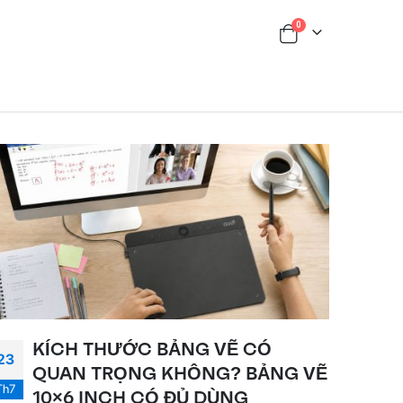
0
KÍCH THƯỚC BẢNG VẼ CÓ
23
QUAN TRỌNG KHÔNG? BẢNG VẼ
Th7
10×6 INCH CÓ ĐỦ DÙNG