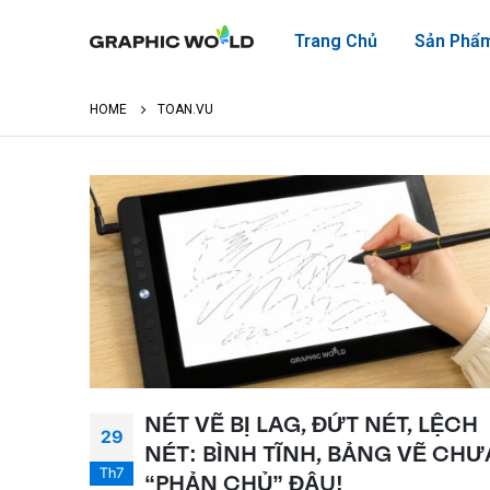
Trang Chủ
Sản Phẩ
HOME
TOAN.VU
NÉT VẼ BỊ LAG, ĐỨT NÉT, LỆCH
29
NÉT: BÌNH TĨNH, BẢNG VẼ CHƯ
Th7
“PHẢN CHỦ” ĐÂU!