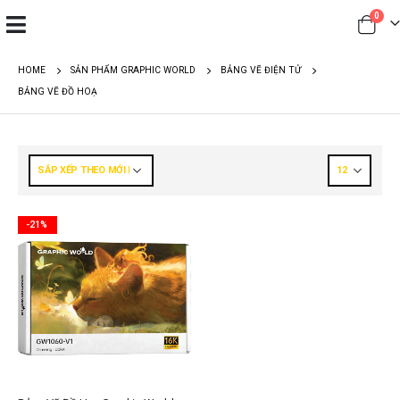
0
HOME
SẢN PHẨM GRAPHIC WORLD
BẢNG VẼ ĐIỆN TỬ
BẢNG VẼ ĐỒ HOẠ
-21%