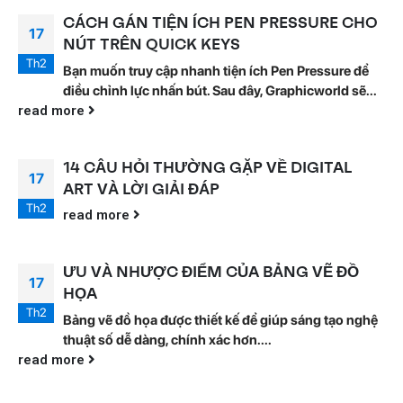
CÁCH GÁN TIỆN ÍCH PEN PRESSURE CHO
17
NÚT TRÊN QUICK KEYS
Th2
Bạn muốn truy cập nhanh tiện ích Pen Pressure để
điều chỉnh lực nhấn bút. Sau đây, Graphicworld sẽ...
read more
14 CÂU HỎI THƯỜNG GẶP VỀ DIGITAL
17
ART VÀ LỜI GIẢI ĐÁP
Th2
read more
ƯU VÀ NHƯỢC ĐIỂM CỦA BẢNG VẼ ĐỒ
17
HỌA
Th2
Bảng vẽ đồ họa được thiết kế để giúp sáng tạo nghệ
thuật số dễ dàng, chính xác hơn....
read more